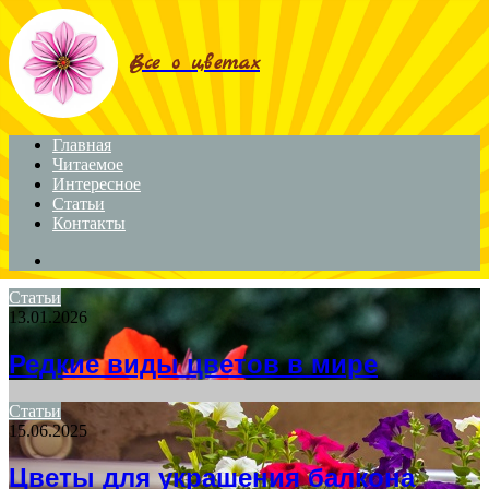
Menu
Все о цветах
Главная
Читаемое
Интересное
Статьи
Контакты
Search
for
Статьи
13.01.2026
Редкие виды цветов в мире
Статьи
15.06.2025
Цветы для украшения балкона