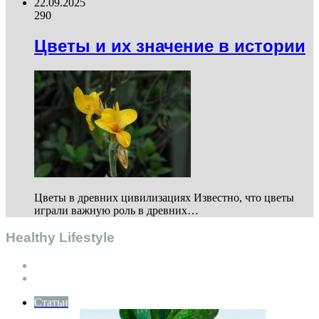
22.09.2025
290
Цветы и их значение в истории
Цветы в древних цивилизациях Известно, что цветы
играли важную роль в древних…
Healthy Lifestyle
Previous
page
Next
page
Статьи