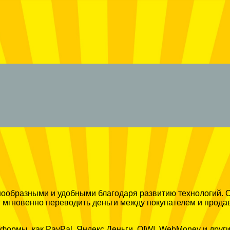
нообразными и удобными благодаря развитию технологий. 
 мгновенно переводить деньги между покупателем и прода
формы, как PayPal, Яндекс.Деньги, QIWI, WebMoney и друг