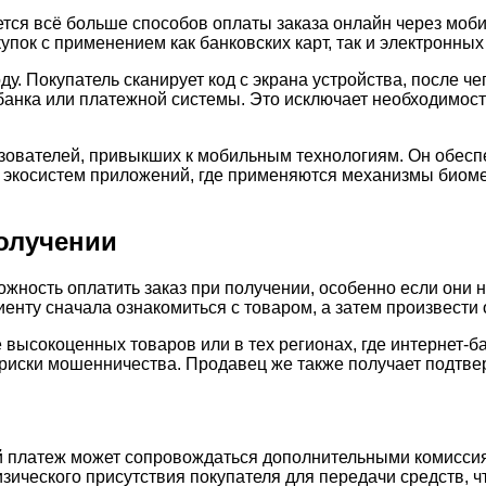
ется всё больше способов оплаты заказа онлайн через мо
ок с применением как банковских карт, так и электронных
у. Покупатель сканирует код с экрана устройства, после ч
анка или платежной системы. Это исключает необходимост
зователей, привыкших к мобильным технологиям. Он обесп
ых экосистем приложений, где применяются механизмы биом
олучении
жность оплатить заказ при получении, особенно если они 
енту сначала ознакомиться с товаром, а затем произвести 
 высокоценных товаров или в тех регионах, где интернет-б
риски мошенничества. Продавец же также получает подтве
й платеж может сопровождаться дополнительными комисси
изического присутствия покупателя для передачи средств, чт