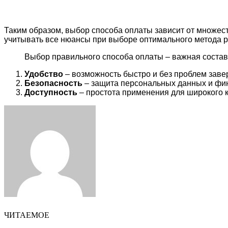
Таким образом, выбор способа оплаты зависит от множест
учитывать все нюансы при выборе оптимального метода р
Выбор правильного способа оплаты – важная составл
Удобство
– возможность быстро и без проблем заве
Безопасность
– защита персональных данных и фи
Доступность
– простота применения для широкого к
Facebook
Twitter
LinkedIn
Tumblr
Pinterest
Reddit
VKontakte
Odnoklassniki
Skype
WhatsApp
Telegram
Viber
Share
Print
via
Email
ЧИТАЕМОЕ