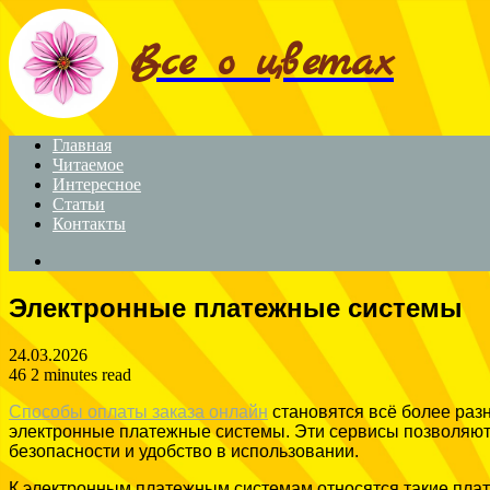
Menu
Все о цветах
Главная
Читаемое
Интересное
Статьи
Контакты
Search
for
Электронные платежные системы
24.03.2026
46
2 minutes read
Способы оплаты заказа онлайн
становятся всё более раз
электронные платежные системы. Эти сервисы позволяют
безопасности и удобство в использовании.
К электронным платежным системам относятся такие плат