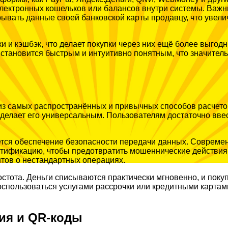
 электронных кошельков или балансов внутри системы. Ва
ывать данные своей банковской карты продавцу, что увели
ки и кэшбэк, что делает покупки через них ещё более выго
тановится быстрым и интуитивно понятным, что значительн
 из самых распространённых и привычных способов расчето
 делает его универсальным. Пользователям достаточно вве
ется обеспечение безопасности передачи данных. Соврем
нтификацию, чтобы предотвратить мошеннические действия.
тов о нестандартных операциях.
стота. Деньги списываются практически мгновенно, и поку
спользоваться услугами рассрочки или кредитными картами
ия и QR-коды